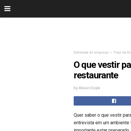
Entrevista de emprego
Traje de En
O que vestir 
restaurante
by Alison Doyle
Quer saber o que vestir par
entrevista em um ambiente f
importante estar preparado.