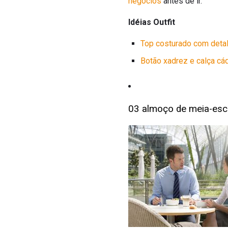
negócios
antes de ir.
Idéias Outfit
Top costurado com deta
Botão xadrez e calça cá
03 almoço de meia-esc