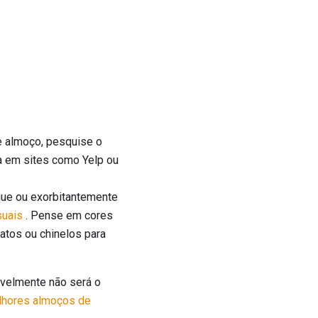
e almoço, pesquise o
ta em sites como Yelp ou
que ou exorbitantemente
suais
. Pense em cores
atos ou chinelos para
avelmente não será o
elhores almoços de